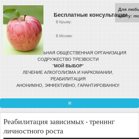
Перейти к основному содержанию
Для люб
Бесплатные консультации
сайту: m
В Крыму:
В Москве:
МЕЖРЕГИОНАЛЬНАЯ ОБЩЕСТВЕННАЯ
ОРГАНИЗАЦИЯ
СОДРУЖЕСТВО ТРЕЗВОСТИ
"
МОЙ
ВЫБОР
"
ЛЕЧЕНИЕ АЛКОГОЛИЗМА И НАРКОМАНИИ,
РЕАБИЛИТАЦИЯ
АНОНИМНО, ЭФФЕКТИВНО, ГАРАНТИРОВАННО!
ГЛАВНАЯ
Реабилитация зависимых - тренинг
ЛЕЧЕНИЕ ЗАВИСИМОСТИ
личностного роста