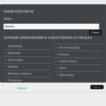
НАШИ КОНТАКТЫ:
Лечение наркомании в Ростове-...
Skype:
Обучающий тренинг и лечение...
ФОРМА ПОИСКА
ЛЕЧЕНИЕ НАРКОМАНИИ И АЛКОГОЛИЗМА В ГОРОДАХ
Реабилитация от алкогольной и...
Волгоград
Ростов-на-Дону
Воронеж
Рязань
Краснодар
Севастополь
Москва
Ялта
Москва и область
Профилактика наркомании в...
Ярославль
Пятигорск
наверх
Вы здесь
Главная
Эффективное лечение...