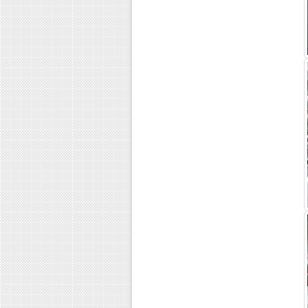
Как понять, что близкий...
Как уговорить наркомана...
Лечение наркомании в Ростове-...