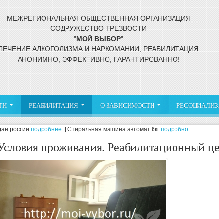
МЕЖРЕГИОНАЛЬНАЯ ОБЩЕСТВЕННАЯ
ОРГАНИЗАЦИЯ
СОДРУЖЕСТВО ТРЕЗВОСТИ
"
МОЙ
ВЫБОР
"
ЛЕЧЕНИЕ АЛКОГОЛИЗМА И НАРКОМАНИИ, РЕАБИЛИТАЦИЯ
АНОНИМНО, ЭФФЕКТИВНО, ГАРАНТИРОВАННО!
ТИ
РЕАБИЛИТАЦИЯ
О ЗАВИСИМОСТИ
РЕСОЦИАЛИЗ
И
Программа 12 шагов
ЛЕЧЕНИЕ
Что делать? Если Ваш
ЛЕЧЕНИЕ ИГРОМАНИИ
Условия проживания фото
Амфет
дан россии
подробнее
. | Стиральная машина автомат 6кг
подробно
.
Р
АЛКОГОЛИЗМА
близкий - зависимый
Условия проживания. Реабилитационный цен
Арт-терапия
Спайс,
Проблемы созависимости
смеси
Р
Плазмаферез
Групповая психотерапия
С
х
Героиновая зависимость
Зависим
Реабилитация лиц
освобождающихся из МЛС
Зависимость от солей
Метадоновая зависимость
Опийная зависимость