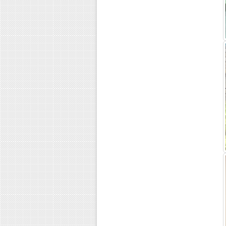
Гепатит С и зависимость
Как помочь алкоголику или...
Что делать если в семье...
Марихуанна - наркотик молодых...