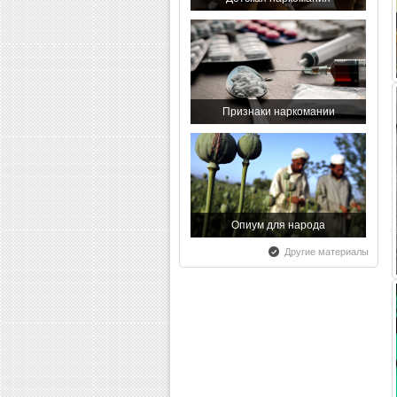
Всемирный день борьбы со...
Признаки наркомании
С праздником - с Днем...
Опиум для народа
Другие материалы
Всероссийский день трезвости
Признаки наркомании и лечение...
Обучающий тренинг и лечение...