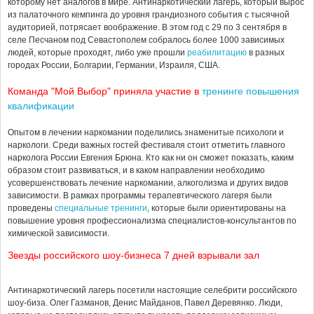
которому нет аналогов в мире. Антинаркотический лагерь, который вырос
из палаточного кемпинга до уровня грандиозного события с тысячной
аудиторией, потрясает воображение. В этом год с 29 по 3 сентября в
селе Песчаном под Севастополем собралось более 1000 зависимых
людей, которые проходят, либо уже прошли
реабилитацию
в разных
городах России, Болгарии, Германии, Израиля, США.
Команда "Мой Выбор" приняла участие в
тренинге повышения
квалификации
Опытом в лечении наркомании поделились знаменитые психологи и
наркологи. Среди важных гостей фестиваля стоит отметить главного
нарколога России Евгения Брюна. Кто как ни он сможет показать, каким
образом стоит развиваться, и в каком направлении необходимо
усовершенствовать лечение наркомании, алкоголизма и других видов
зависимости. В рамках программы терапевтического лагеря были
проведены
специальные тренинги
, которые были ориентированы на
повышение уровня профессионализма специалистов-консультантов по
химической зависимости.
Звезды российского шоу-бизнеса 7 дней взрывали зал
Антинаркотический лагерь посетили настоящие селебрити российского
шоу-биза. Олег Газманов, Денис Майданов, Павел Деревянко. Люди,