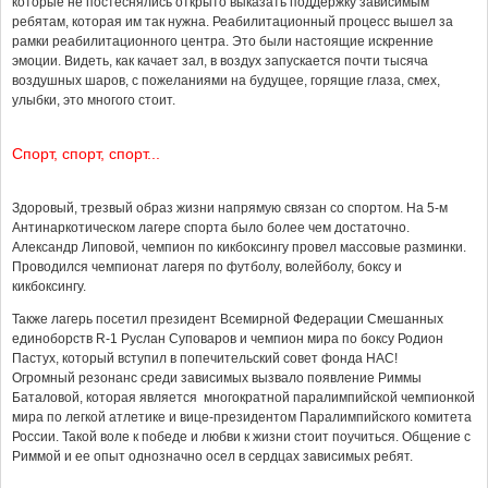
которые не постеснялись открыто выказать поддержку зависимым
ребятам, которая им так нужна. Реабилитационный процесс вышел за
рамки реабилитационного центра. Это были настоящие искренние
эмоции. Видеть, как качает зал, в воздух запускается почти тысяча
воздушных шаров, с пожеланиями на будущее, горящие глаза, смех,
улыбки, это многого стоит.
Спорт, спорт, спорт...
Здоровый, трезвый образ жизни напрямую связан со спортом. На 5-м
Антинаркотическом лагере спорта было более чем достаточно.
Александр Липовой, чемпион по кикбоксингу провел массовые разминки.
Проводился чемпионат лагеря по футболу, волейболу, боксу и
кикбоксингу.
Также лагерь посетил президент Всемирной Федерации Смешанных
единоборств R-1 Руслан Суповаров и чемпион мира по боксу Родион
Пастух, который вступил в попечительский совет фонда НАС!
Огромный резонанс среди зависимых вызвало появление Риммы
Баталовой, которая является многократной паралимпийской чемпионкой
мира по легкой атлетике и вице-президентом Паралимпийского комитета
России. Такой воле к победе и любви к жизни стоит поучиться. Общение с
Риммой и ее опыт однозначно осел в сердцах зависимых ребят.