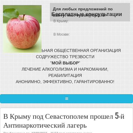
Перейти к основному содержанию
Для любых предложений по
Бесплатные консультации
сайту: moi-vybor@cp9.ru
В Крыму:
В Москве:
МЕЖРЕГИОНАЛЬНАЯ ОБЩЕСТВЕННАЯ
ОРГАНИЗАЦИЯ
СОДРУЖЕСТВО ТРЕЗВОСТИ
"
МОЙ
ВЫБОР
"
ЛЕЧЕНИЕ АЛКОГОЛИЗМА И НАРКОМАНИИ,
РЕАБИЛИТАЦИЯ
АНОНИМНО, ЭФФЕКТИВНО, ГАРАНТИРОВАННО!
ГЛАВНАЯ
В Крыму под Севастополем прошел 5-й
ЛЕЧЕНИЕ ЗАВИСИМОСТИ
Антинаркотический лагерь