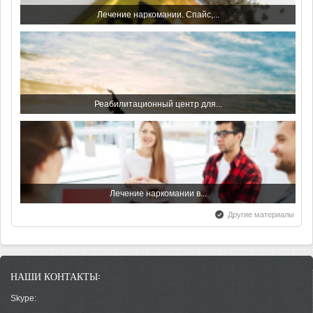
Лечение наркомании. Спайс,...
Всемирный день борьбы со...
Реабилитационный центр для...
С праздником - с Днем...
Лечение наркомании в...
Другие материалы
Всероссийский день трезвости
НАШИ КОНТАКТЫ:
Что делать если в семье...
Skype: