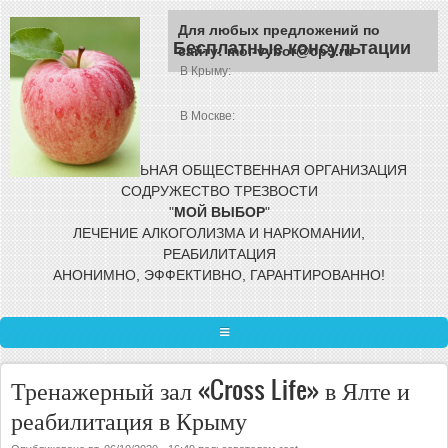
Перейти к основному содержанию
Для любых предложений по
Бесплатные консультации
сайту: moi-vybor@cp9.ru
В Крыму:
В Москве:
МЕЖРЕГИОНАЛЬНАЯ ОБЩЕСТВЕННАЯ
ОРГАНИЗАЦИЯ
СОДРУЖЕСТВО ТРЕЗВОСТИ
"
МОЙ
ВЫБОР
"
ЛЕЧЕНИЕ АЛКОГОЛИЗМА И НАРКОМАНИИ,
РЕАБИЛИТАЦИЯ
АНОНИМНО, ЭФФЕКТИВНО, ГАРАНТИРОВАННО!
ГЛАВНАЯ
Тренажерный зал «Cross Life» в Ялте и
ЛЕЧЕНИЕ ЗАВИСИМОСТИ
реабилитация в Крыму