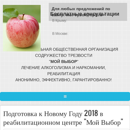
Перейти к основному содержанию
Для любых предложений по
Бесплатные консультации
сайту: moi-vybor@cp9.ru
В Крыму:
В Москве:
МЕЖРЕГИОНАЛЬНАЯ ОБЩЕСТВЕННАЯ
ОРГАНИЗАЦИЯ
СОДРУЖЕСТВО ТРЕЗВОСТИ
"
МОЙ
ВЫБОР
"
ЛЕЧЕНИЕ АЛКОГОЛИЗМА И НАРКОМАНИИ,
РЕАБИЛИТАЦИЯ
АНОНИМНО, ЭФФЕКТИВНО, ГАРАНТИРОВАННО!
ГЛАВНАЯ
Подготовка к Новому Году 2018 в
ЛЕЧЕНИЕ ЗАВИСИМОСТИ
реабилитационном центре "Мой Выбор"