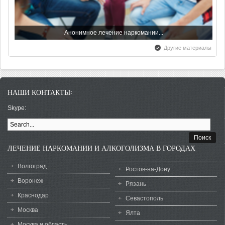
Анонимное лечение наркомании...
Другие материалы
Всероссийский день трезвости
НАШИ КОНТАКТЫ:
Скрытый алкоголизм! Богатые и...
Skype:
Обучающий тренинг и лечение...
ФОРМА ПОИСКА
ЛЕЧЕНИЕ НАРКОМАНИИ И АЛКОГОЛИЗМА В ГОРОДАХ
Лечение зависимости от солей
Волгоград
Ростов-на-Дону
Воронеж
Рязань
Краснодар
Севастополь
Москва
Ялта
Москва и область