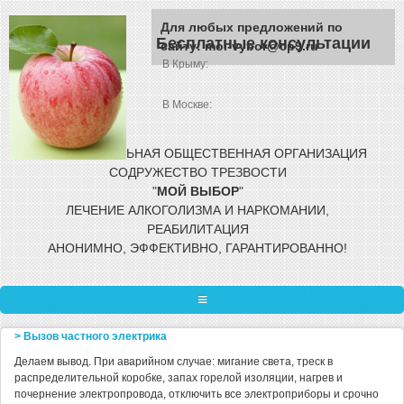
Перейти к основному содержанию
Для любых предложений по
Бесплатные консультации
сайту: moi-vybor@cp9.ru
В Крыму:
В Москве:
МЕЖРЕГИОНАЛЬНАЯ ОБЩЕСТВЕННАЯ
ОРГАНИЗАЦИЯ
СОДРУЖЕСТВО ТРЕЗВОСТИ
"
МОЙ
ВЫБОР
"
ЛЕЧЕНИЕ АЛКОГОЛИЗМА И НАРКОМАНИИ,
РЕАБИЛИТАЦИЯ
АНОНИМНО, ЭФФЕКТИВНО, ГАРАНТИРОВАННО!
ГЛАВНАЯ
> Вызов частного электрика
Делаем вывод. При аварийном случае: мигание света, треск в
ЛЕЧЕНИЕ ЗАВИСИМОСТИ
распределительной коробке, запах горелой изоляции, нагрев и
почернение электропровода, отключить все электроприборы и срочно