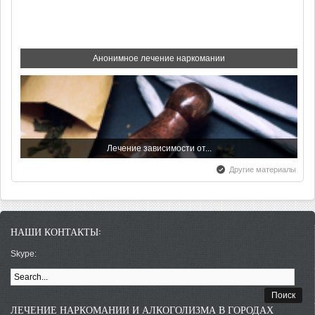
Всемирный день борьбы со...
Анонимное лечение наркомании
С праздником - с Днем...
Лечение зависимости от...
Другие материалы
Всероссийский день трезвости
НАШИ КОНТАКТЫ:
Лечение наркомании в Крыму
Skype:
Обучающий тренинг и лечение...
ФОРМА ПОИСКА
ЛЕЧЕНИЕ НАРКОМАНИИ И АЛКОГОЛИЗМА В ГОРОДАХ