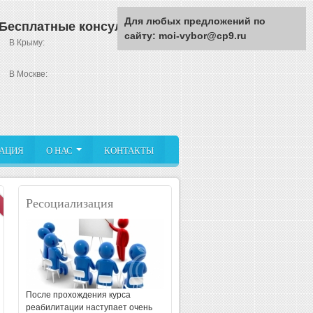
Для любых предложений по
Бесплатные консультации
сайту: moi-vybor@cp9.ru
В Крыму:
В Москве:
АЦИЯ
О НАС
КОНТАКТЫ
амины
Новости
еабилитационный центр в
Ялте
Ресоциализация
 JWH или курительные
Статьи
еабилитационный центр в
Наша фотогалерея
евастополе
ость от кокаина
Наша видеогалерея
Партнеры
После прохождения курса
реабилитации наступает очень