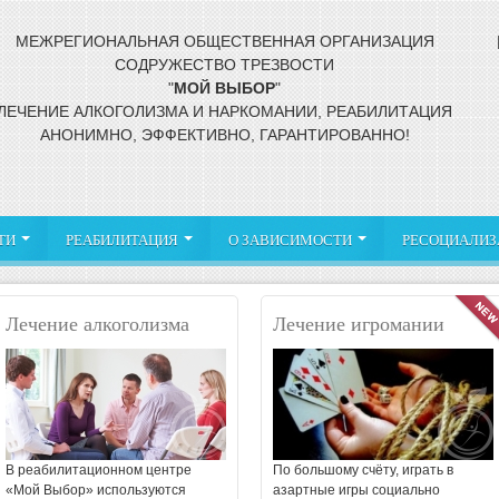
МЕЖРЕГИОНАЛЬНАЯ ОБЩЕСТВЕННАЯ
ОРГАНИЗАЦИЯ
СОДРУЖЕСТВО ТРЕЗВОСТИ
"
МОЙ
ВЫБОР
"
ЛЕЧЕНИЕ АЛКОГОЛИЗМА И НАРКОМАНИИ, РЕАБИЛИТАЦИЯ
АНОНИМНО, ЭФФЕКТИВНО, ГАРАНТИРОВАННО!
ТИ
РЕАБИЛИТАЦИЯ
О ЗАВИСИМОСТИ
РЕСОЦИАЛИЗ
И
Программа 12 шагов
ЛЕЧЕНИЕ
Что делать? Если Ваш
ЛЕЧЕНИЕ ИГРОМАНИИ
Условия проживания фото
Амфет
Р
АЛКОГОЛИЗМА
близкий - зависимый
Лечение алкоголизма
Лечение игромании
Арт-терапия
Спайс,
Проблемы созависимости
смеси
Р
Плазмаферез
Групповая психотерапия
С
х
Героиновая зависимость
Зависим
Реабилитация лиц
освобождающихся из МЛС
Зависимость от солей
Метадоновая зависимость
В реабилитационном центре
По большому счёту, играть в
Опийная зависимость
«Мой Выбор» используются
азартные игры социально