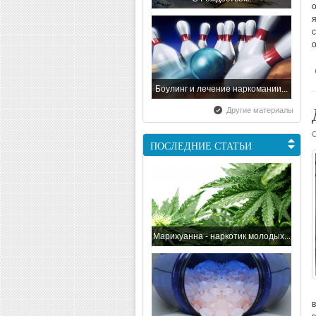
Боулинг и лечение наркомании...
Другие материалы
ПОСЛЕДНИЕ СТАТЬИ
С наступающим Новым Годом...
Марихуанна - наркотик молодых...
Всемирный день борьбы со...
в