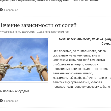
выдающимся изречением, таким как: «Между молотом и наковальней»!
Подробнее
о Детская наркомания
Лечение зависимости от солей
Опубликовано
пт, 11/09/2015 - 12:53
пользователем
root
Нельзя лечить тело, не леча душу
Сократ
Эти простые, до гениальности, слова,
сказанные не менее гениальным
человеком, с наибольшей точностью
отображают принцип, которому
необходимо следовать для того, чтобы
лечение наркомании имело,
максимальный эффект. Лечить тело, и н
лечить саму суть болезни, которая
поражает сущность человеческую, было
бы полным абсурдом.
Подробнее
о Лечение зависимости от солей