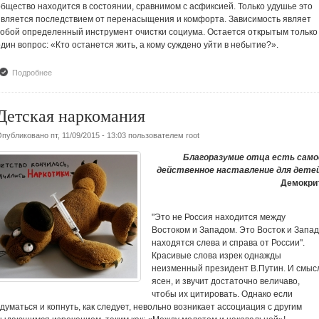
общество находится в состоянии, сравнимом с асфиксией. Только удушье это
является последствием от перенасыщения и комфорта. Зависимость являет
собой определенный инструмент очистки социума. Остается открытым только
один вопрос: «Кто останется жить, а кому суждено уйти в небытие?».
Подробнее
о Созависимость
Детская наркомания
Опубликовано
пт, 11/09/2015 - 13:03
пользователем
root
Благоразумие отца есть само
действенное наставление для детей
Демокрит
"Это не Россия находится между
Востоком и Западом. Это Восток и Запад
находятся слева и справа от России".
Красивые слова изрек однажды
неизменный президент В.Путин. И смыс
ясен, и звучит достаточно величаво,
чтобы их цитировать. Однако если
думаться и копнуть, как следует, невольно возникает ассоциация с другим