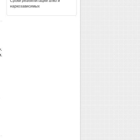
Сроки реабилитации алко и
наркозависимых
.
.
е