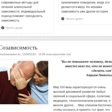
современные методы для
приемлемое поведение, когда это
Кодеиновая зависимость
лечения алкогольной
делается в меру. Но игровая
зависимости, индивидуальный
Эфедриновая зависимость
зависимость уже другая история.
подход поможет преодолеть
Читать далее
зависимость.
Читать далее
Созависимость
Опубликовано
вс, 13/09/2015 - 19:08
пользователем
root
"Вы не помогаете человеку, дела
вместо него то, что он може
сделать сам"
Авраам Линкольн
Мир XXI века характеризуется очень
высокой динамикой развития любых
явлений в социальной сфере, политике,
медицине, технологическом развитии, и
многое другое…. Мир слишком беспечен
чтобы осознать и принять тот факт, что