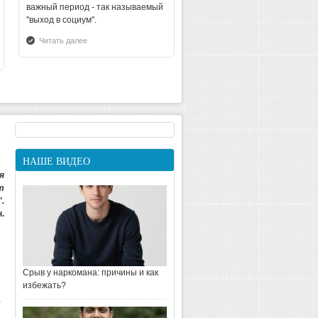
важный период - так называемый
"выход в социум".
Читать далее
НАШЕ ВИДЕО
я
т
.
Срыв у наркомана:
.
причины и как
избежать?
Срыв у наркомана: причины и как
избежать?
,