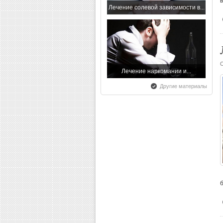
Лечение солевой зависимости в...
С праздником - с Днем...
Лечение наркомании и...
Другие материалы
Всероссийский день трезвости
Скрытый алкоголизм! Богатые и...
Обучающий тренинг и лечение...
Смертельное упрямство! Как...