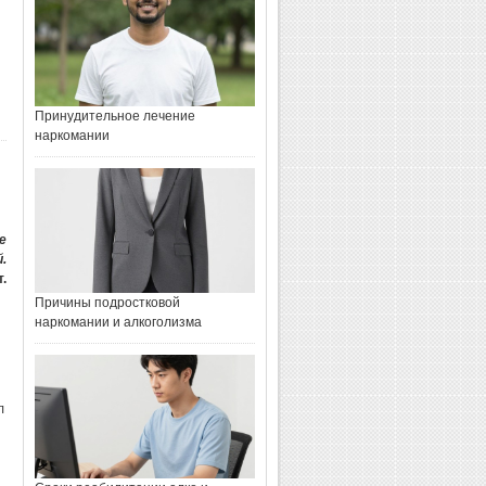
Принудительное
лечение наркомании
Принудительное лечение
наркомании
Причины подростковой
наркомании и
е
алкоголизма
.
.
Причины подростковой
наркомании и алкоголизма
Сроки реабилитации
алко и наркозависимых
л