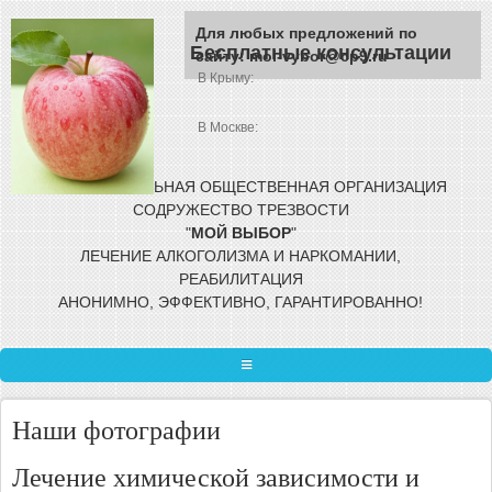
Перейти к основному содержанию
Для любых предложений по
Бесплатные консультации
сайту: moi-vybor@cp9.ru
В Крыму:
В Москве:
МЕЖРЕГИОНАЛЬНАЯ ОБЩЕСТВЕННАЯ
ОРГАНИЗАЦИЯ
СОДРУЖЕСТВО ТРЕЗВОСТИ
"
МОЙ
ВЫБОР
"
ЛЕЧЕНИЕ АЛКОГОЛИЗМА И НАРКОМАНИИ,
РЕАБИЛИТАЦИЯ
АНОНИМНО, ЭФФЕКТИВНО, ГАРАНТИРОВАННО!
ГЛАВНАЯ
Наши фотографии
ЛЕЧЕНИЕ ЗАВИСИМОСТИ
Лечение химической зависимости и