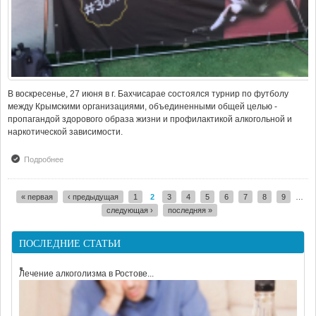
В воскресенье, 27 июня в г. Бахчисарае состоялся турнир по футболу
между Крымскими организациями, объединенными общей целью -
пропагандой здорового образа жизни и профилактикой алкогольной и
наркотической зависимости.
Подробнее
о Турнир по футболу 2021 и реабилитация в Крыму
« первая
‹ предыдущая
1
2
3
4
5
6
7
8
9
…
Страницы
следующая ›
последняя »
ПОСЛЕДНИЕ СТАТЬИ
Лечение алкоголизма в Ростове...