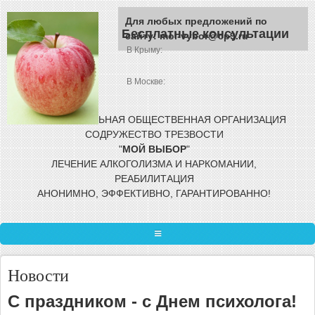
Перейти к основному содержанию
Для любых предложений по
Бесплатные консультации
сайту: moi-vybor@cp9.ru
В Крыму:
В Москве:
МЕЖРЕГИОНАЛЬНАЯ ОБЩЕСТВЕННАЯ
ОРГАНИЗАЦИЯ
СОДРУЖЕСТВО ТРЕЗВОСТИ
"
МОЙ
ВЫБОР
"
ЛЕЧЕНИЕ АЛКОГОЛИЗМА И НАРКОМАНИИ,
РЕАБИЛИТАЦИЯ
АНОНИМНО, ЭФФЕКТИВНО, ГАРАНТИРОВАННО!
ГЛАВНАЯ
Новости
ЛЕЧЕНИЕ ЗАВИСИМОСТИ
С праздником - с Днем психолога!